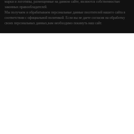
марки и логотипы, размещенные на данном сайте, являются собственностью
законных правообладателей.
Мы получаем и обрабатываем персональные данные посетителей нашего сайта в
соответствии с
официальной политикой
. Если вы не даете согласия на обработку
своих персональных данных,вам необходимо покинуть наш сайт.