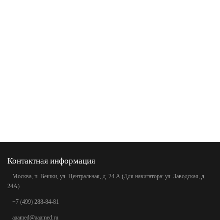
Контактная информация
Москва, п. Вешки, ул. Центральная, д. 24 А (Для навигатора: ул. Заводская, д.
24А)
+7 (499) 288-84-81
aaamed@aaamed.ru