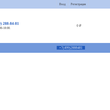
Вход
Регистрация
9) 288-84-81
0
₽
00-18:00.
+7(499)2888481