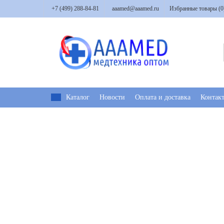
+7 (499) 288-84-81
aaamed@aaamed.ru
Избранные товары (
0
Каталог
Новости
Оплата и доставка
Контак