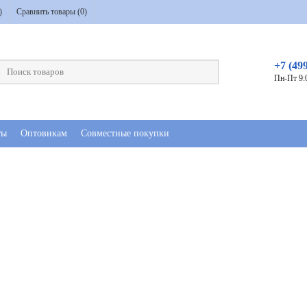
)
Сравнить товары (
0
)
+7 (49
Пн-Пт 9:
ты
Оптовикам
Совместные покупки