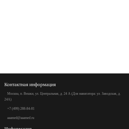
Контактная информация
Москва, п. Вешки, ул. Центральная, д. 24 А (Для навигатора: ул. Заводская, д.
24А)
+7 (499) 288-84-81
aaamed@aaamed.ru
Информация