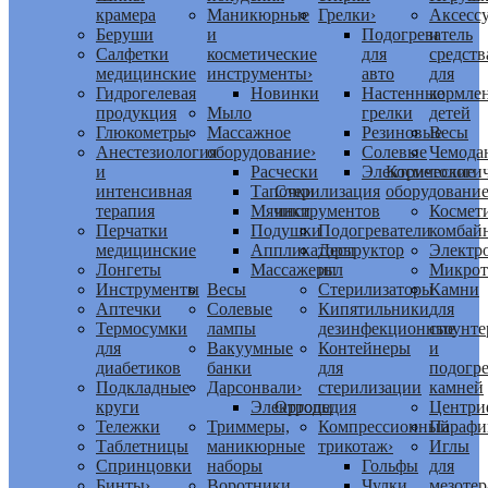
крамера
Маникюрные
Грелки
›
Аксесс
Беруши
и
Подогреватель
и
Салфетки
косметические
для
средств
медицинские
инструменты
›
авто
для
Гидрогелевая
Новинки
Настенные
кормле
продукция
Мыло
грелки
детей
Глюкометры
Массажное
Резиновые
Весы
Анестезиология
оборудование
›
Солевые
Чемода
и
Расчески
Электрические
Косметологич
интенсивная
Тапочки
Стерилизация
оборудовани
терапия
Мячики
инструментов
Космет
Перчатки
Подушки
Подогреватели
комбай
медицинские
Аппликаторы
Деструктор
Электр
Лонгеты
Массажеры
игл
Микрот
Инструменты
Весы
Стерилизаторы
Камни
Аптечки
Солевые
Кипятильники
для
Термосумки
лампы
дезинфекционные
стоунт
для
Вакуумные
Контейнеры
и
диабетиков
банки
для
подогр
Подкладные
Дарсонвали
›
стерилизации
камней
круги
Электроды
Ортопедия
Центри
Тележки
Триммеры,
Компрессионный
Парафи
Таблетницы
маникюрные
трикотаж
›
Иглы
Спринцовки
наборы
Гольфы
для
Бинты
›
Воротники
Чулки
мезоте