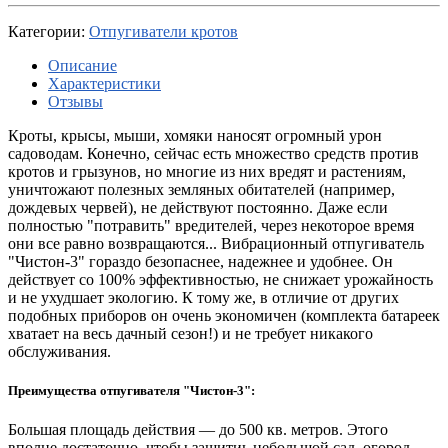
Категории:
Отпугиватели кротов
Описание
Характеристики
Отзывы
Кроты, крысы, мыши, хомяки наносят огромный урон
садоводам. Конечно, сейчас есть множество средств против
кротов и грызунов, но многие из них вредят и растениям,
уничтожают полезных земляных обитателей (например,
дождевых червей), не действуют постоянно. Даже если
полностью "потравить" вредителей, через некоторое время
они все равно возвращаются... Вибрационный отпугиватель
"Чистон-3" гораздо безопаснее, надежнее и удобнее. Он
действует со 100% эффективностью, не снижает урожайность
и не ухудшает экологию. К тому же, в отличие от других
подобных приборов он очень экономичен (комплекта батареек
хватает на весь дачный сезон!) и не требует никакого
обслуживания.
Преимущества отпугивателя "Чистон-3":
Большая площадь действия — до 500 кв. метров. Этого
вполне достаточно, чтобы защитиь небольшой сад, огород,