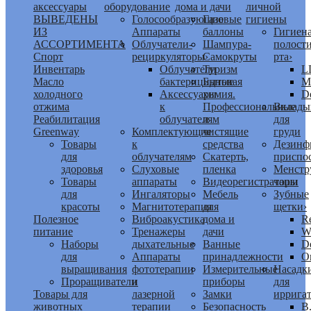
аксессуары
оборудование
дома и дачи
личной
ВЫВЕДЕНЫ
Голосообразующие
Газовые
гигиены
ИЗ
Аппараты
баллоны
Гигиен
АССОРТИМЕНТА
Облучатели-
Шампура-
полост
Спорт
рециркуляторы
Самокруты
›
рта
›
Инвентарь
Облучатели
Туризм
L
Масло
бактерицидные
Бытовая
M
холодного
Аксессуары
химия.
De
отжима
к
Профессиональные
Вклад
Реабилитация
облучателям
и
для
Greenway
Комплектующие
чистящие
груди
Товары
к
средства
Дезинф
для
облучателям
Скатерть,
приспо
здоровья
Слуховые
пленка
Менстр
Товары
аппараты
Видеорегистраторы
чаши
для
Ингаляторы
Мебель
Зубные
красоты
Магнитотерапия
для
щетки
›
Полезное
Виброакустика
дома и
R
питание
Тренажеры
дачи
W
Наборы
дыхательные
Ванные
De
для
Аппараты
принадлежности
O
выращивания
фототерапии
Измерительные
Насадк
Проращиватели
и
приборы
для
Товары для
лазерной
Замки
иррига
животных
терапии
Безопасность
B