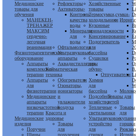
Медицинские
Рефлекторы
Хозяйственные
W
товары для
Активаторы
›
товары
Li
обучения
Контроль
Термосумки,сумки-
D
МАНЕКЕН-
качества
холодильники
Иррига
ТРЕНАЖЕР
воды
Кухонные
B
МАКСИМ
Минералы
принадлежности
R
сердечно-
для
Консервирование
E
легочная
воды
Подогреватель
M
реанимация
Офтальмология
для
2
Физиотерапевтическое
Ультразвуковые
бассейна
De
оборудование
аппараты
Сушилки
Р
Аппараты
Аквадистилляторы
для
O
комплексной
Климатическая
обуви
›
B
терапии
техника
Отпугиватели
Li
Аппараты
Обогреватели
Химия
D
для
Озонаторы,
для
W
физиотерапии
ионизаторы
бассейна
Молоко
Медицинские
и
Подсобное
Товары для
аппараты
увлажнители
хозяйство
детей
низкочастотной
воздуха
Тепличные
Товары
терапии
Красота и
светильники
для
Медицинские
здоровье
Ультразвуковое
купания
изделия
Товары
устройство
горшки
Поручни
для
для
Рюкзак
Шины
похудения
стирки
Игруш