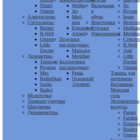
Nissei
Wellgo
Вкладыши
Nc
Omron
Jay
в
Rycom
Алкотестеры
Med-
обувь
Iesun
Стетоскопы
›
mos
Воротники
Berrco
Riester
Ergopower
Стельки
Medisan
B.Well
Armed
Наколенники
Meridia
Omron
Подушки
Стекло
Little
кислородные
›
B.Well
Doctor
Matwave
And
Дозиметры
›
Meridian
Little
Торнадо
Баллончики
Doctor
Родник
кислородные
›
Omron
Мкс
Prana
Товары для
RadiaSkan
Основной
интерьера
Soeks
Элемент
Витамины
Radex
Морская
Молоточки
соль
Терморегуляторы
Увлажнители
Шагомеры
воздуха
Динамометры
Pango
Fanline
Eropow
Bradex
Omron