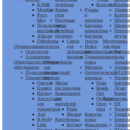
БЭМК
лечебные
Колготки
Пробир
Meridian
Крема,
Рукава
Термос
Рост-
гели
и
Катете
Мед
Песочные
перчатки
Штати
Подкладочные
часы
Бандажи,
Шприц
материалы
Лечебное
корректоры
Перехо
Alfacast
питание
›
Костыли,
жгуты
Orthoforma
Смеси
трости
Медтехника
Оториноларингология
для
Пояса
для дома
Осветитель
энтерального
противогрыжевые
Актива
Аспираторы
питания
Турмалиновые
воды
Общедиагностическое
Оборудование
пояса
Аквапр
обрудование
для
Матрасы
Аппара
Пульсоксимеры
кислородной
Ортопедические
ЕЛАМ
Тонометры
терапии
›
коврики
›
Рецирк
Омелон
Маска
Fosta
бактер
Еламед
кислородная
Комф-
Дезар
Riester
Композиции
Орт
Кронт
Аксессуары
для
Ортодон
Термометры
для
коктейлей
›
Орто
DT
тонометров
Prana
пазл
Роском
And
Милко
Корсеты,
Tempic
B.Well
Коктейлеры
›
пояса
Еврогла
Little
Котэкс
Фиксаторы,
Термоп
Doctor
Концентраторы
ортезы
›
Шатлы