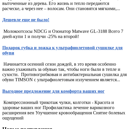
выточенные из дерева. Его жизнь и тепло передаются
расческе, а через нее – волосам. Они становятся мягкими,...
Дешевле еще не было!
Молокоотсосы NDCG и Озонатор Matwave GL-3188 Всего 7
дней-купи 1 и получи -25% на второй!
Подарок губка и ложка к ультрафиолетовой сушилке для
обуви
Начинается осенний сезон дождей, в это время особенно
важно ухаживать за обувью так, чтобы ноги были в тепле и
сухости. Противогрибковая и антибактериальная сушилка для
обуви TIMSON с ультрафиолетовым излучением является...
Выгодное предложение для комфорта ваших ног
Компрессионный трикотаж чулки, колготки - Красота и
здоровье ваших ног Профилактика лечение варикозного
расширения вен Улучшение кровообращения Снятие болевых
ощущений