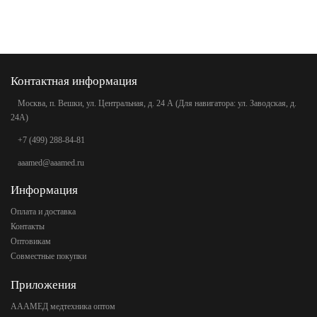
Контактная информация
Москва, п. Вешки, ул. Центральная, д. 24 А (Для навигатора: ул. Заводская, д.
24А)
+7 (499) 288-84-81
aaamed@aaamed.ru
Информация
Оплата и доставка
Контакты
Оптовикам
Совместные покупки
Приложения
АААМЕД медтехника оптом