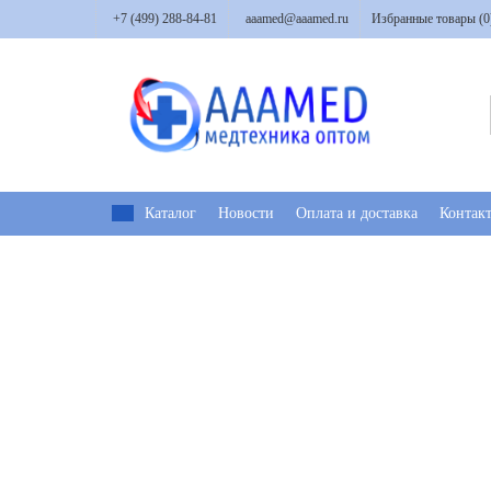
+7 (499) 288-84-81
aaamed@aaamed.ru
Избранные товары (
0
Каталог
Новости
Оплата и доставка
Контак