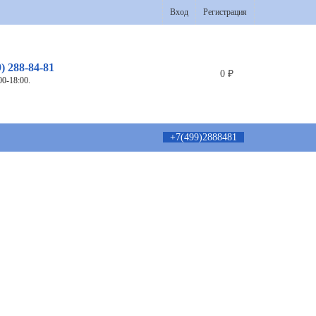
Вход
Регистрация
9) 288-84-81
0
₽
00-18:00.
+7(499)2888481