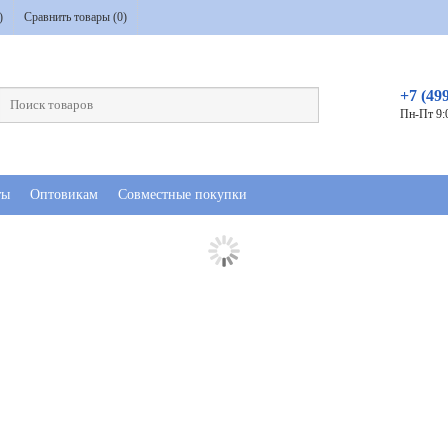
)
Сравнить товары (
0
)
+7 (49
Пн-Пт 9:
ты
Оптовикам
Совместные покупки