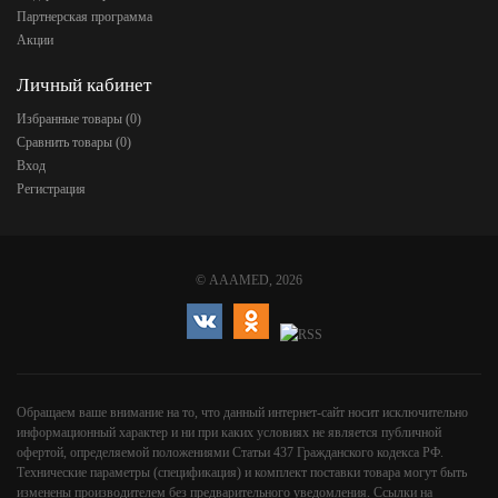
Партнерская программа
Акции
Личный кабинет
Избранные товары (
0
)
Сравнить товары (
0
)
Вход
Регистрация
©
AAAMED
, 2026
Обращаем ваше внимание на то, что данный интернет-сайт носит исключительно
информационный характер и ни при каких условиях не является публичной
офертой, определяемой положениями Статьи 437 Гражданского кодекса РФ.
Технические параметры (спецификация) и комплект поставки товара могут быть
изменены производителем без предварительного уведомления. Ссылки на